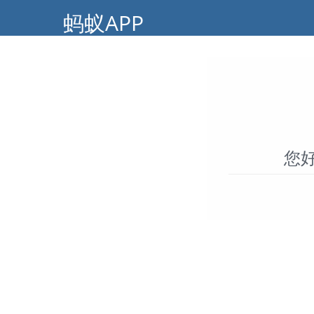
aaaa
蚂蚁APP
您